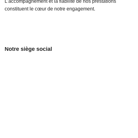
L’accompagnement et la fiabilité de nos prestations
constituent le cœur de notre engagement.
actistreamactistreamactistreamactistreamactistreamactistrea
Notre siège social